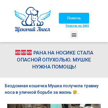
Помочь
Помочь по SMS
НАШИ ЛОШАДКИ
ЖИЗНЬ НАШИХ ПОДОПЕЧНЫХ
НАШИ ПАРТНЕРЫ
СЧАСТЛИВЫЕ ИСТОРИИ
ИЩЕМ ДОМ!
РАНА НА НОСИКЕ СТАЛА
ОПАСНОЙ ОПУХОЛЬЮ. МУШКЕ
НУЖНА ПОМОЩЬ!
Бездомная кошечка Мушка получила травму
носа в уличной борьбе за жизнь
.