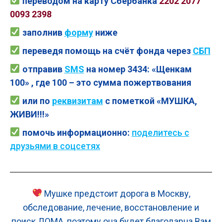
переводом на карту Сбербанка
2202 2077
0093 2398
заполнив
форму
ниже
переведя помощь на счёт фонда через
СБП
отправив
SMS
на номер 3434: «Щенкам
100» , где 100 – это сумма пожертвования
или по
реквизитам
с пометкой «МУШКА,
ЖИВИ
!!!»
помочь
информационно:
поделитесь с
друзьями в соцсетях
Мушке предстоит дорога в Москву,
обследование, лечение, восстановление и
поиск ДОМА, поэтому она будет благодарна Вам