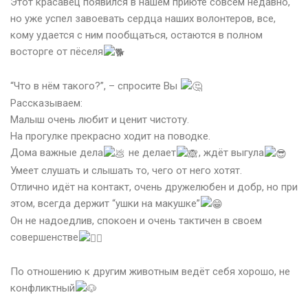
Этот красавец появился в нашем приюте совсем недавно,
но уже успел завоевать сердца наших волонтеров, все,
кому удается с ним пообщаться, остаются в полном
восторге от пёселя
⠀
“Что в нём такого?”, – спросите Вы
Рассказываем:
Малыш очень любит и ценит чистоту.
На прогулке прекрасно ходит на поводке.
Дома важные дела
не делает
, ждёт выгула
Умеет слушать и слышать то, чего от него хотят.
Отлично идёт на контакт, очень дружелюбен и добр, но при
этом, всегда держит “ушки на макушке”
Он не надоедлив, спокоен и очень тактичен в своем
совершенстве
⠀
По отношению к другим животным ведёт себя хорошо, не
конфликтный
⠀