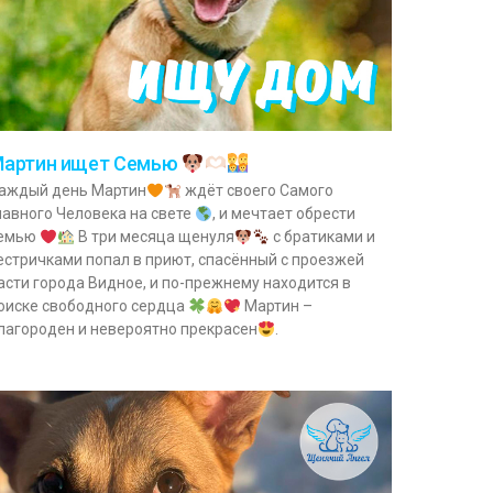
артин ищет Семью
аждый день Мартин
ждёт своего Самого
лавного Человека на свете
, и мечтает обрести
емью
В три месяца щенуля
с братиками и
естричками попал в приют, спасённый с проезжей
асти города Видное, и по-прежнему находится в
оиске свободного сердца
Мартин –
лагороден и невероятно прекрасен
.