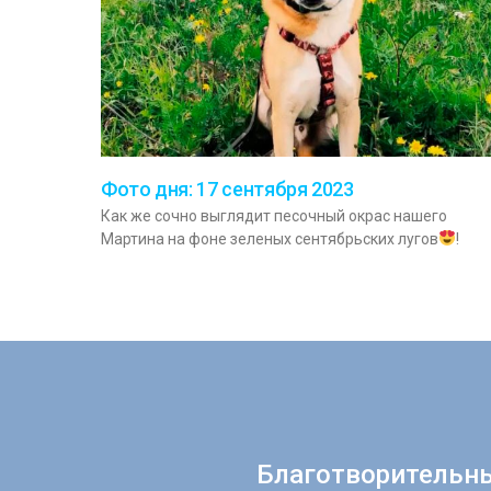
Фото дня: 17 сентября 2023
Как же сочно выглядит песочный окрас нашего
Мартина на фоне зеленых сентябрьских лугов
!
Благотворительн