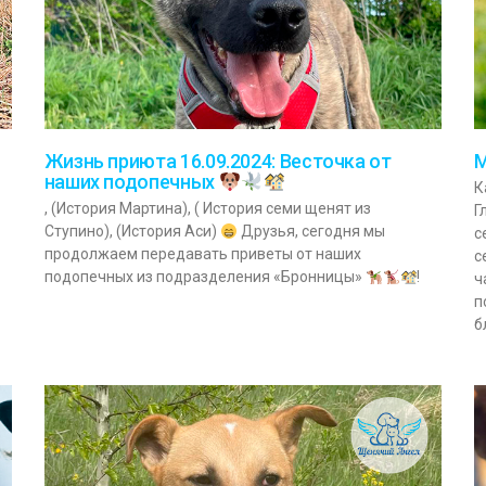
Жизнь приюта 16.09.2024: Весточка от
М
наших подопечных
К
, (История Мартина), ( История семи щенят из
Г
Ступино), (История Аси)
Друзья, сегодня мы
с
продолжаем передавать приветы от наших
с
подопечных из подразделения «Бронницы»
!
ч
п
б