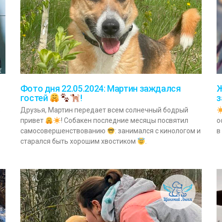
Фото дня 22.05.2024: Мартин заждался
Ж
з
гостей
!
,
Друзья, Мартин передает всем солнечный бодрый
о
привет
! Собакен последние месяцы посвятил
в
самосовершенствованию
: занимался с кинологом и
старался быть хорошим хвостиком
.