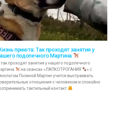
изнь приюта: Так проходят занятия у
ашего подопечного Мартина
 так проходят занятия у нашего подопечного
артина
:на сеансах «ЛАПКОТРОГАНИЯ
» с
инологом Полиной Мартин учится выстраивать
оверительные отношения с человеком и спокойно
оспринимать тактильный контакт
.