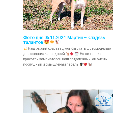
Фото дня 05.11.2024: Мартин – кладезь
талантов
!
Наш рыжий красавец мог бы стать фотомоделью
для осенних календарей
! Но не только
красотой замечателен наш подопечный: он очень
послушный и смышленый пёсель
!