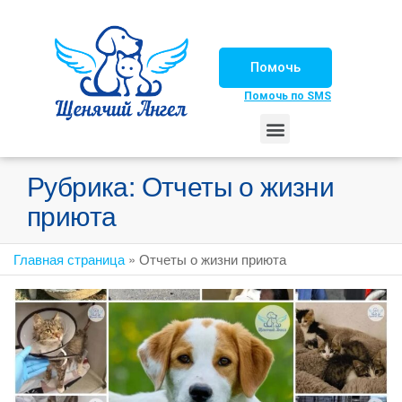
Помочь
Помочь по SMS
НАШИ ЛОШАДКИ
ЖИЗНЬ НАШИХ ПОДОПЕЧНЫХ
НАШИ ПАРТНЕРЫ
СЧАСТЛИВЫЕ ИСТОРИИ
ИЩЕМ ДОМ!
Рубрика:
Отчеты о жизни
приюта
Главная страница
»
Отчеты о жизни приюта