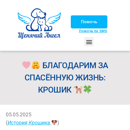
Помочь
Помочь по SMS
НАШИ ЛОШАДКИ
ЖИЗНЬ НАШИХ ПОДОПЕЧНЫХ
НАШИ ПАРТНЕРЫ
СЧАСТЛИВЫЕ ИСТОРИИ
ИЩЕМ ДОМ!
БЛАГОДАРИМ ЗА
СПАСЁННУЮ ЖИЗНЬ:
КРОШИК
05.05.2025
(
История Крошика
)