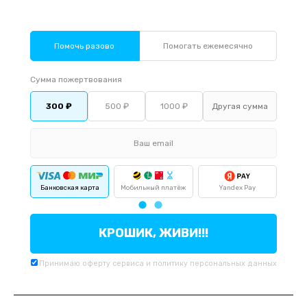
Помочь разово
Помогать ежемесячно
Сумма пожертвования
300 ₽
500 ₽
1000 ₽
Банковская карта
Мобильный платёж
Yandex Pay
По
КРОШИК, ЖИВИ!!!
Принимаю
оферту
сервиса и
политику
персональных данных