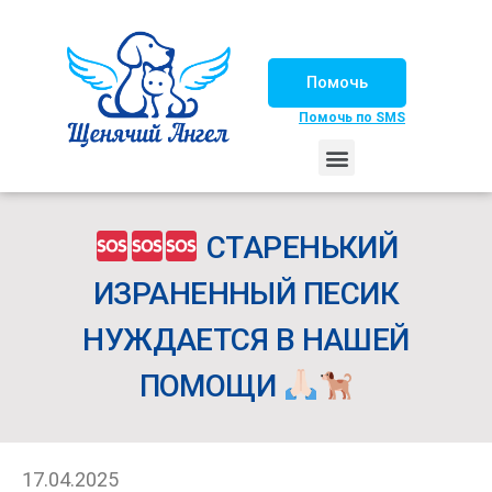
Помочь
Помочь по SMS
НАШИ ЛОШАДКИ
ЖИЗНЬ НАШИХ ПОДОПЕЧНЫХ
НАШИ ПАРТНЕРЫ
СЧАСТЛИВЫЕ ИСТОРИИ
ИЩЕМ ДОМ!
СТАРЕНЬКИЙ
ИЗРАНЕННЫЙ ПЕСИК
НУЖДАЕТСЯ В НАШЕЙ
ПОМОЩИ
17.04.2025