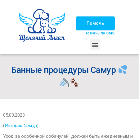
Помочь
Помочь по SMS
НАШИ ЛОШАДКИ
ЖИЗНЬ НАШИХ ПОДОПЕЧНЫХ
НАШИ ПАРТНЕРЫ
СЧАСТЛИВЫЕ ИСТОРИИ
ИЩЕМ ДОМ!
Банные процедуры Самур
05.03.2023
(
История Самур
)
Уход за особенной собачулей должен быть ежедневным и