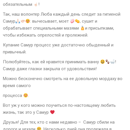
обязательным
!
Так, наш волонтер Люба каждый день следит за гигиеной
Самур
: вычесывает, моет
, сушит и
обрабатывает специальными мазями
и присыпками,
чтобы избежать опрелостей и пролежней.
Купание Самур процесс уже достаточно обыденный и
привычный.
Полюбуйтесь, как ей нравится принимать ванну
!
Самур даже глазки закрыла от удовольствия!
Можно бесконечно смотреть на ее довольную мордаху во
время самого
процесса
.
Вот уж у кого можно поучиться по-настоящему любить
жизнь, так это у Самур
.
Друзья! Для тех, кто с нами недавно – Самур сбили на
дороге и уехали
. Несколько дней она пролежала в