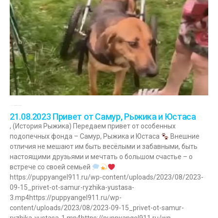
21.08.2023
Комментариев нет
21.08.2023 Привет от Самур, Рыжика и Юстаса
, (История Рыжика) Передаем привет от особенных
подопечных фонда – Самур, Рыжика и Юстаса
Внешние
отличия не мешают им быть весёлыми и забавными, быть
настоящими друзьями и мечтать о большом счастье – о
встрече со своей семьей
https://puppyangel911.ru/wp-content/uploads/2023/08/2023-
09-15_privet-ot-samur-ryzhika-yustasa-
3.mp4https://puppyangel911.ru/wp-
content/uploads/2023/08/2023-09-15_privet-ot-samur-