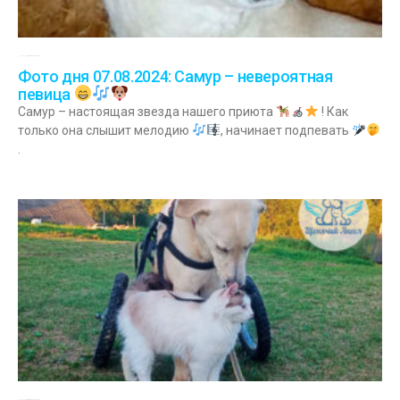
07.08.2024
Комментариев нет
Фото дня 07.08.2024: Самур – невероятная
певица
Самур – настоящая звезда нашего приюта
! Как
только она слышит мелодию
, начинает подпевать
.
17.07.2024
Комментариев нет