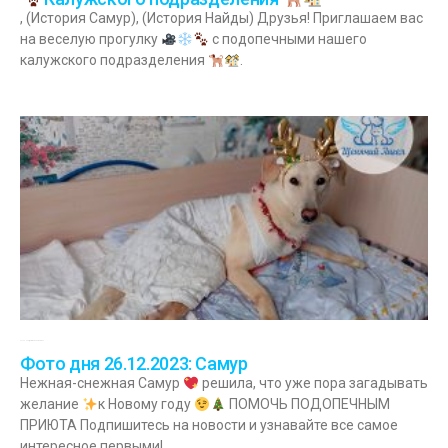
, (История Самур), (История Найды) Друзья! Приглашаем вас
на веселую прогулку
с подопечными нашего
калужского подразделения
.
26.12.2023
Комментариев нет
Фото дня 26.12.2023: Самур
Нежная-снежная Самур
решила, что уже пора загадывать
желание
к Новому году
ПОМОЧЬ ПОДОПЕЧНЫМ
ПРИЮТА Подпишитесь на новости и узнавайте все самое
интересное первыми!