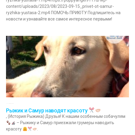
ryzhika-yustasa-1.mp4https://puppyangel911.ru/wp-
content/uploads/2023/08/2023-09-15_privet-ot-samur-
ryzhika-yustasa-2.mp4 ПОМОЧЬ ПРИЮТУ Подпишитесь на
новости и узнавайте все самое интересное первыми!
30.06.2023
Комментариев нет
Рыжик и Самур наводят красоту
, (История Рыжика) Друзья! К нашим особенным собачулям
– Рыжику и Самур приезжали грумеры наводить
красоту
.