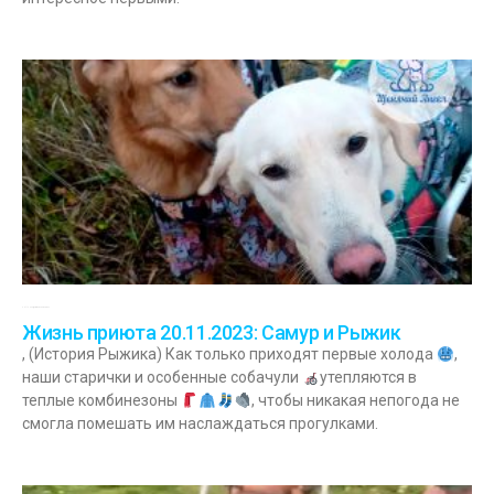
20.11.2023
Комментариев нет
Жизнь приюта 20.11.2023: Самур и Рыжик
, (История Рыжика) Как только приходят первые холода
,
наши старички и особенные собачули
утепляются в
теплые комбинезоны
, чтобы никакая непогода не
смогла помешать им наслаждаться прогулками.