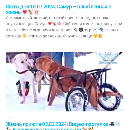
Фото дня 18.07.2024: Самур – влюбленная в
жизнь
Искрометный, летний, нежный привет передает наша
неунывающая Самур
! Собачуля живет на полную, ни
в чем себя не ограничивая: гуляет
, играет
, гладит
котиков
, впитывает каждый лучик солнца
.
03.02.2024
Комментариев нет
Жизнь приюта 03.02.2024: Видео-прогулка
Калужского подразделения