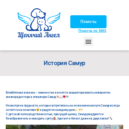
Помочь
Помочь по SMS
НАШИ ЛОШАДКИ
ЖИЗНЬ НАШИХ ПОДОПЕЧНЫХ
НАШИ ПАРТНЕРЫ
СЧАСТЛИВЫЕ ИСТОРИИ
ИЩЕМ ДОМ!
История Самур
Влюблённая в жизнь ­­– именно так и хочется охарактеризовать невероятно
жизнерадостную и отважную Самур
!!!
Несмотря на трудности, которые встретились на ее жизненном пути Самур всегда
остаётся на позитиве
и радуется каждому дню
!
С детской непосредственностью, присущей щенку, Самур умудряется
безобразничать и наводить суету
, прыгает и бегает даже на двух лапах!