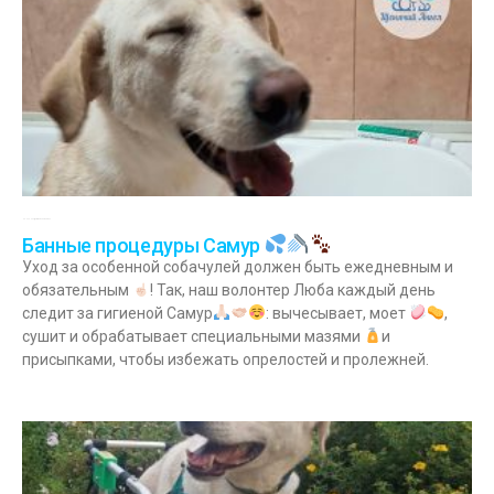
05.03.2023
Комментариев нет
Банные процедуры Самур
Уход за особенной собачулей должен быть ежедневным и
обязательным
! Так, наш волонтер Люба каждый день
следит за гигиеной Самур
: вычесывает, моет
,
сушит и обрабатывает специальными мазями
и
присыпками, чтобы избежать опрелостей и пролежней.