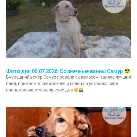
06.07.2026
Комментариев нет
Фото дня 06.07.2026: Солнечные ванны Самур
Вчерашний вечер Самур провела с размахом: заняла лучший
плед, поймала последние лучи солнца и устроила себе
очень красивое завершение дня
.