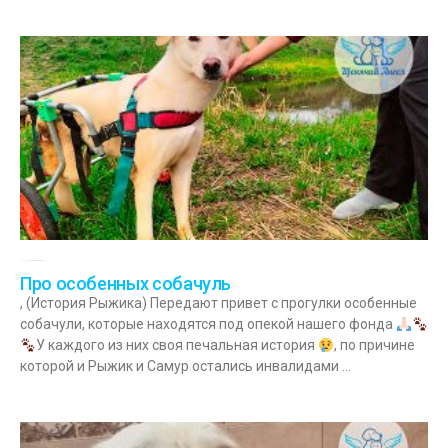
29.04.2023
Комментариев нет
Про особенных собачуль
, (История Рыжика) Передают привет с прогулки особенные
собачули, которые находятся под опекой нашего фонда
У каждого из них своя печальная история
, по причине
которой и Рыжик и Самур остались инвалидами …