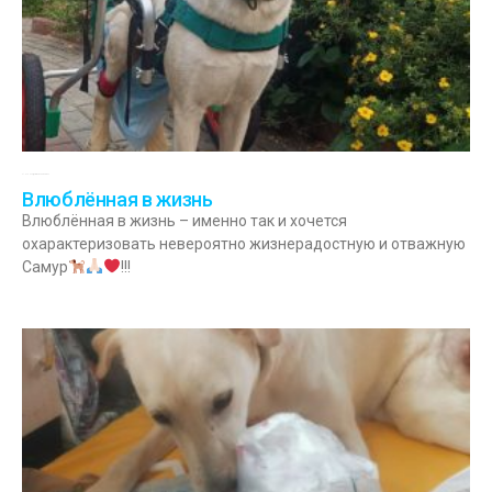
31.07.2022
Комментариев нет
Влюблённая в жизнь
Влюблённая в жизнь ­­– именно так и хочется
охарактеризовать невероятно жизнерадостную и отважную
Самур
!!!