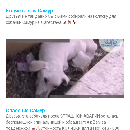
03.07.2022
Комментариев нет
Коляска для Самур
Друзья! Не так давно мы с Вами собирали на коляску для
собачки Самур из Дагестана
.
31.03.2022
Комментариев нет
Спасение Самур
Друзья, эта собачуля после СТРАШНОЙ АВАРИИ осталась
беспомощной спинальницей и обращается к Вам за
поддержкой
Стоимость КОЛЯСКИ для девочки 37 000