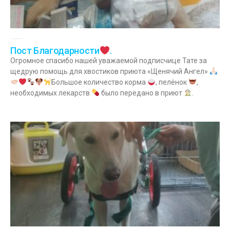
14.07.2022
Комментариев нет
Пост Благодарности
.
Огромное спасибо нашей уважаемой подписчице Тате за
щедрую помощь для хвостиков приюта «Щенячий Ангел»
Большое количество корма
, пелёнок
,
необходимых лекарств
было передано в приют
.