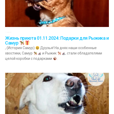
01.11.2024
Комментариев нет
Жизнь приюта 01.11.2024: Подарки для Рыжика и
Самур
, (История Самур)
Друзья! На днях наши особенные
хвостики, Самур
и Рыжик
, стали обладателями
целой коробки с подарками
.