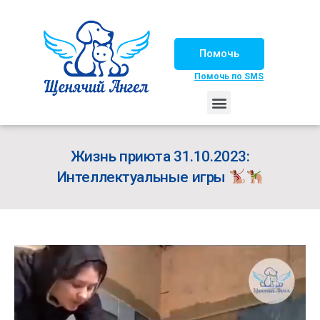
Помочь
Помочь по SMS
НАШИ ЛОШАДКИ
ЖИЗНЬ НАШИХ ПОДОПЕЧНЫХ
НАШИ ПАРТНЕРЫ
СЧАСТЛИВЫЕ ИСТОРИИ
ИЩЕМ ДОМ!
Жизнь приюта 31.10.2023:
Интеллектуальные игры