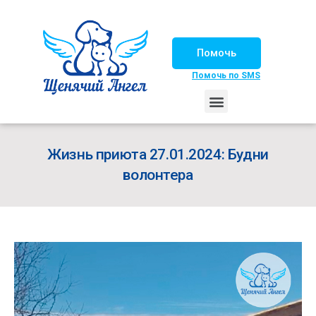
Помочь
Помочь по SMS
НАШИ ЛОШАДКИ
ЖИЗНЬ НАШИХ ПОДОПЕЧНЫХ
НАШИ ПАРТНЕРЫ
СЧАСТЛИВЫЕ ИСТОРИИ
ИЩЕМ ДОМ!
Жизнь приюта 27.01.2024: Будни
волонтера