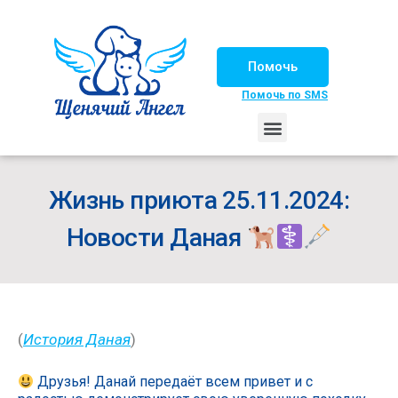
Помочь
Помочь по SMS
НАШИ ЛОШАДКИ
ЖИЗНЬ НАШИХ ПОДОПЕЧНЫХ
НАШИ ПАРТНЕРЫ
СЧАСТЛИВЫЕ ИСТОРИИ
ИЩЕМ ДОМ!
Жизнь приюта 25.11.2024:
Новости Даная
(
История Даная
)
Друзья! Данай передаёт всем привет и с