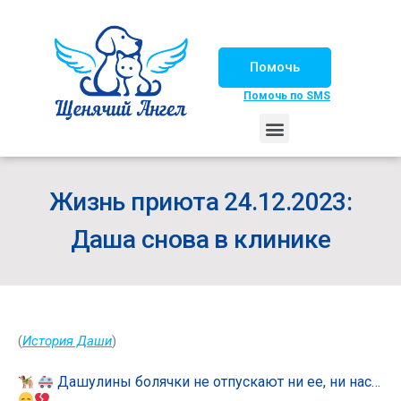
Помочь
Помочь по SMS
НАШИ ЛОШАДКИ
ЖИЗНЬ НАШИХ ПОДОПЕЧНЫХ
НАШИ ПАРТНЕРЫ
СЧАСТЛИВЫЕ ИСТОРИИ
ИЩЕМ ДОМ!
Жизнь приюта 24.12.2023:
Даша снова в клинике
(
История Даши
)
Дашулины болячки не отпускают ни ее, ни нас…