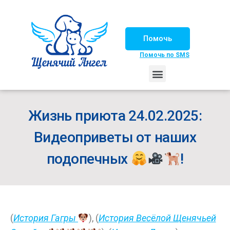
Помочь
Помочь по SMS
НАШИ ЛОШАДКИ
ЖИЗНЬ НАШИХ ПОДОПЕЧНЫХ
НАШИ ПАРТНЕРЫ
СЧАСТЛИВЫЕ ИСТОРИИ
ИЩЕМ ДОМ!
Жизнь приюта 24.02.2025:
Видеоприветы от наших
подопечных
!
(
История Гагры
), (
История Весёлой Щенячьей