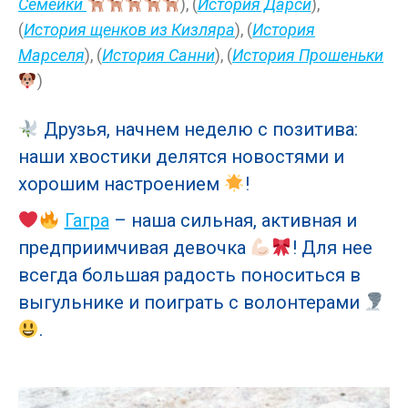
Семейки
), (
История Дарси
),
(
История щенков из Кизляра
), (
История
Марселя
), (
История Санни
), (
История Прошеньки
)
Друзья, начнем неделю с позитива:
наши хвостики делятся новостями и
хорошим настроением
!
Гагра
– наша сильная, активная и
предприимчивая девочка
! Для нее
всегда большая радость поноситься в
выгульнике и поиграть с волонтерами
.