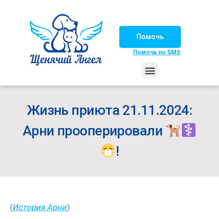
Помочь
Помочь по SMS
НАШИ ЛОШАДКИ
ЖИЗНЬ НАШИХ ПОДОПЕЧНЫХ
НАШИ ПАРТНЕРЫ
СЧАСТЛИВЫЕ ИСТОРИИ
ИЩЕМ ДОМ!
Жизнь приюта 21.11.2024:
Арни прооперировали
!
(
История Арни
)