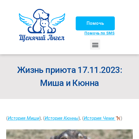
Помочь
Помочь по SMS
НАШИ ЛОШАДКИ
ЖИЗНЬ НАШИХ ПОДОПЕЧНЫХ
НАШИ ПАРТНЕРЫ
СЧАСТЛИВЫЕ ИСТОРИИ
ИЩЕМ ДОМ!
Жизнь приюта 17.11.2023:
Миша и Кюнна
(
История Миши
), (
История Кюнны
), (
История Чеми
)