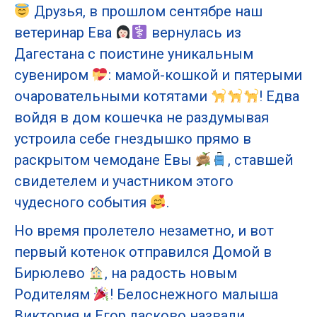
Друзья, в прошлом сентябре наш
ветеринар Ева
вернулась из
Дагестана с поистине уникальным
сувениром
: мамой-кошкой и пятерыми
очаровательными котятами
! Едва
войдя в дом кошечка не раздумывая
устроила себе гнездышко прямо в
раскрытом чемодане Евы
, ставшей
свидетелем и участником этого
чудесного события
.
Но время пролетело незаметно, и вот
первый котенок отправился Домой в
Бирюлево
, на радость новым
Родителям
! Белоснежного малыша
Виктория и Егор ласково назвали