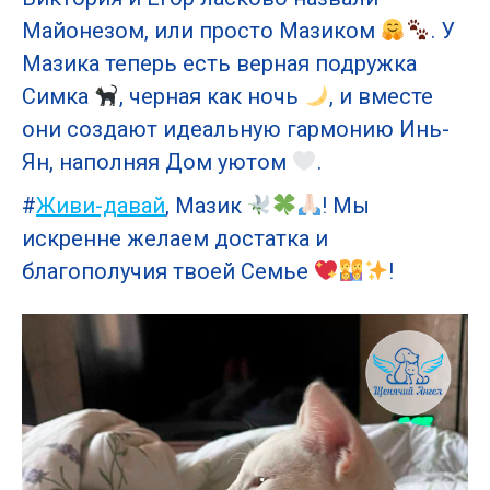
Майонезом, или просто Мазиком
. У
Мазика теперь есть верная подружка
Симка
, черная как ночь
, и вместе
они создают идеальную гармонию Инь-
Ян, наполняя Дом уютом
.
#
Живи-давай
, Мазик
! Мы
искренне желаем достатка и
благополучия твоей Семье
!