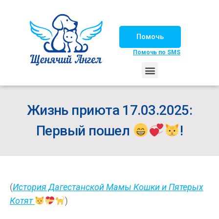
Помочь
Помочь по SMS
НАШИ ЛОШАДКИ
ЖИЗНЬ НАШИХ ПОДОПЕЧНЫХ
НАШИ ПАРТНЕРЫ
СЧАСТЛИВЫЕ ИСТОРИИ
ИЩЕМ ДОМ!
Жизнь приюта 17.03.2025:
Первый пошел
!
(
История Дагестанской Мамы Кошки и Пятерых
Котят
)