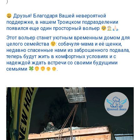
)
Друзья! Благодаря Вашей невероятной
поддержке, в нашем Троицком подразделении
появился еще один просторный вольер
.
Этот вольер станет уютным временным домом для
целого семейства
: собачуля-мама и её щенки,
недавно спасенные нами из заброшенного подвала,
теперь будут жить в комфортных условиях и с
надеждой ждать встречи со своими будущими
семьями
.