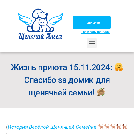
Помочь
Помочь по SMS
НАШИ ЛОШАДКИ
ЖИЗНЬ НАШИХ ПОДОПЕЧНЫХ
НАШИ ПАРТНЕРЫ
СЧАСТЛИВЫЕ ИСТОРИИ
ИЩЕМ ДОМ!
Жизнь приюта 15.11.2024:
Спасибо за домик для
щенячьей семьи!
(
История Весёлой Щенячьей Семейки‍