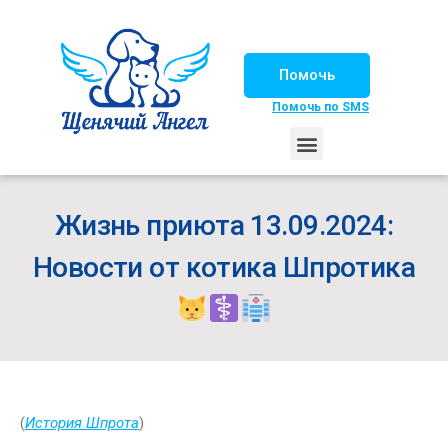
Помочь
Помочь по SMS
НАШИ ЛОШАДКИ
ЖИЗНЬ НАШИХ ПОДОПЕЧНЫХ
НАШИ ПАРТНЕРЫ
СЧАСТЛИВЫЕ ИСТОРИИ
ИЩЕМ ДОМ!
Жизнь приюта 13.09.2024:
Новости от котика Шпротика
(
История Шпрота
)