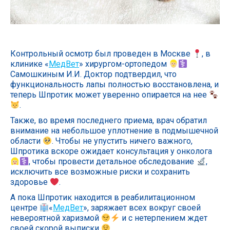
Контрольный осмотр был проведен в Москве
, в
клинике «
МедВет
» хирургом-ортопедом
Самошкиным И.И. Доктор подтвердил, что
функциональность лапы полностью восстановлена, и
теперь Шпротик может уверенно опирается на нее
.
Также, во время последнего приема, врач обратил
внимание на небольшое уплотнение в подмышечной
области
. Чтобы не упустить ничего важного,
Шпротика вскоре ожидает консультация у онколога
, чтобы провести детальное обследование
,
исключить все возможные риски и сохранить
здоровье
.
А пока Шпротик находится в реабилитационном
центре
«
МедВет
», заряжает всех вокруг своей
невероятной харизмой
и с нетерпением ждет
своей скорой выписки
.