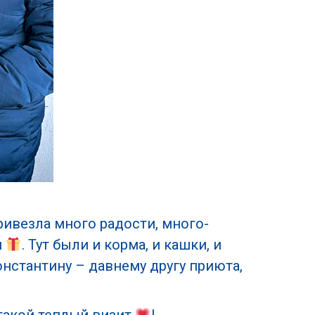
привезла много радости, много-
и
. Тут были и корма, и кашки, и
онстантину – давнему другу приюта,
 такой теплый визит
!