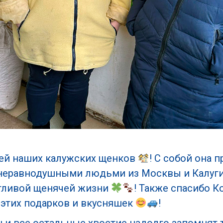
ей наших калужских щенков
! С собой она 
 неравнодушными людьми из Москвы и Калуг
стливой щенячей жизни
! Также спасибо К
 этих подарков и вкусняшек
!
Он и все остальные хвостие надолго запомнят