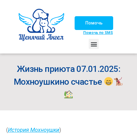
Помочь
Помочь по SMS
НАШИ ЛОШАДКИ
ЖИЗНЬ НАШИХ ПОДОПЕЧНЫХ
НАШИ ПАРТНЕРЫ
СЧАСТЛИВЫЕ ИСТОРИИ
ИЩЕМ ДОМ!
Жизнь приюта 07.01.2025:
Мохноушкино счастье
(
История Мохноушки
)