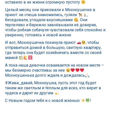
оставило в их жизни огромную пустоту
.
Целый месяц они приезжали к Мохноушечке в
приют: не спеша знакомились, гуляли
,
беседовали, угощали вкусняшками
. Они
терпеливо и бережно завоёвывали её доверие,
чтобы робкая собачуля чувствовала себя спокойно и
уверенно, готовясь к новой жизни.
И вот, Мохноушечка покинула приют
, чтобы
отправиться домой в большую, светлую квартиру,
где теперь она будет хозяйничать вместе со своей
мамой
.
А пока наша девочка осваивается на новом месте –
мы безмерно счастливы за нее
.
Мохноушенька долго ждала и дождалась
.
#Живи_давай, Мохноушка, пусть этот год будет
таким же светлым и тёплым для всех, кто верит в
чудеса и дарит их другим
.
С Новым годом тебя и с новой жизнью
!