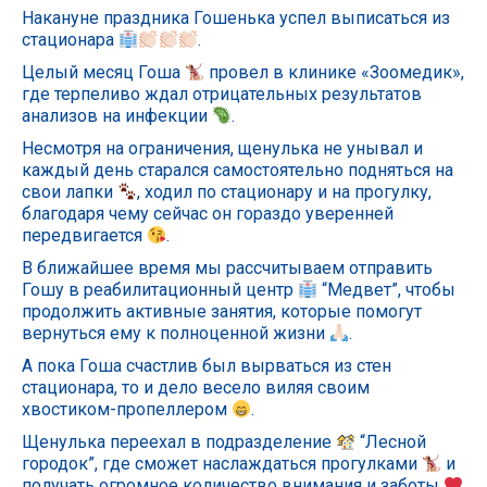
Накануне праздника Гошенька успел выписаться из
стационара
.
Целый месяц Гоша
провел в клинике «Зоомедик»,
где терпеливо ждал отрицательных результатов
анализов на инфекции
.
Несмотря на ограничения, щенулька не унывал и
каждый день старался самостоятельно подняться на
свои лапки
, ходил по стационару и на прогулку,
благодаря чему сейчас он гораздо уверенней
передвигается
.
В ближайшее время мы рассчитываем отправить
Гошу в реабилитационный центр
“Медвет”, чтобы
продолжить активные занятия, которые помогут
вернуться ему к полноценной жизни
.
А пока Гоша счастлив был вырваться из стен
стационара, то и дело весело виляя своим
хвостиком-пропеллером
.
Щенулька переехал в подразделение
“Лесной
городок”, где сможет наслаждаться прогулками
и
получать огромное количество внимания и заботы