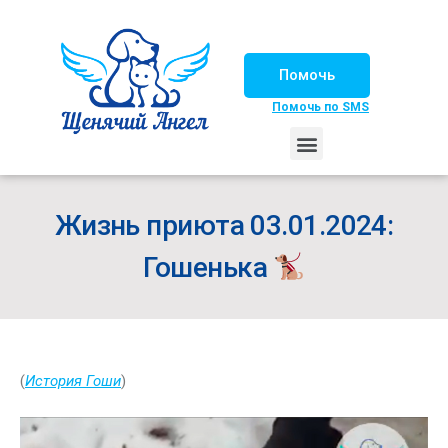
Помочь
Помочь по SMS
НАШИ ЛОШАДКИ
ЖИЗНЬ НАШИХ ПОДОПЕЧНЫХ
НАШИ ПАРТНЕРЫ
СЧАСТЛИВЫЕ ИСТОРИИ
ИЩЕМ ДОМ!
Жизнь приюта 03.01.2024:
Гошенька
(
История Гоши
)