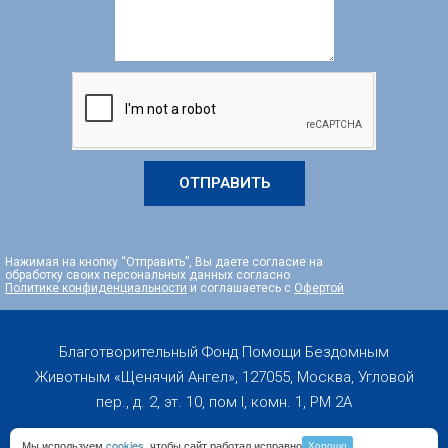
ОТПРАВИТЬ
Нажимая на кнопку “Отправить”, Вы даете согласие на
обработку своих персональных данных согласно
Политике конфиденциальности
и соглашаетесь с
Офертой
Благотворительный Фонд Помощи Бездомным
Животным «Щенячий Ангел», 127055, Москва, Угловой
пер., д. 2, эт. 10, пом I, комн. 1, PM 2А
Мы используем
cookies
, чтобы сайт работал исправно
Хорошо