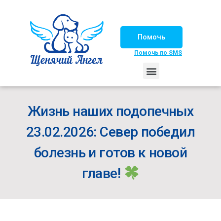
Помочь
Помочь по SMS
НАШИ ЛОШАДКИ
ЖИЗНЬ НАШИХ ПОДОПЕЧНЫХ
НАШИ ПАРТНЕРЫ
СЧАСТЛИВЫЕ ИСТОРИИ
ИЩЕМ ДОМ!
Жизнь наших подопечных
23.02.2026: Север победил
болезнь и готов к новой
главе!