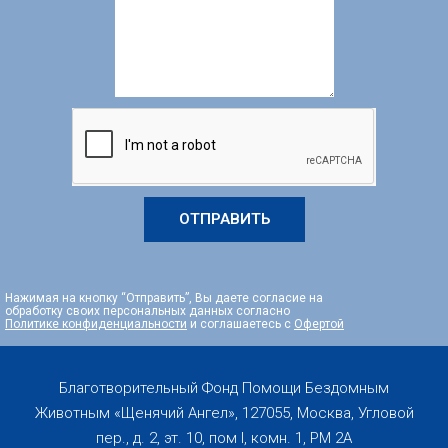
ОТПРАВИТЬ
Нажимая на кнопку “Отправить”, Вы даете согласие на
обработку своих персональных данных согласно
Политике конфиденциальности
и соглашаетесь с
Офертой
Благотворительный Фонд Помощи Бездомным
Животным «Щенячий Ангел», 127055, Москва, Угловой
пер., д. 2, эт. 10, пом I, комн. 1, PM 2А