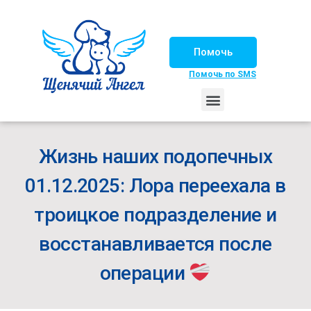
Помочь
Помочь по SMS
НАШИ ЛОШАДКИ
ЖИЗНЬ НАШИХ ПОДОПЕЧНЫХ
НАШИ ПАРТНЕРЫ
СЧАСТЛИВЫЕ ИСТОРИИ
ИЩЕМ ДОМ!
Жизнь наших подопечных
01.12.2025: Лора переехала в
троицкое подразделение и
восстанавливается после
операции