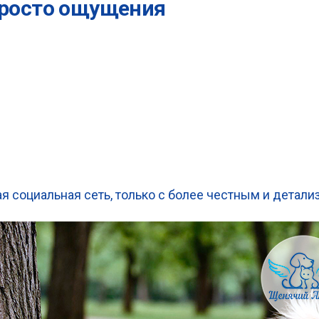
 просто ощущения
ная социальная сеть, только с более честным и дета