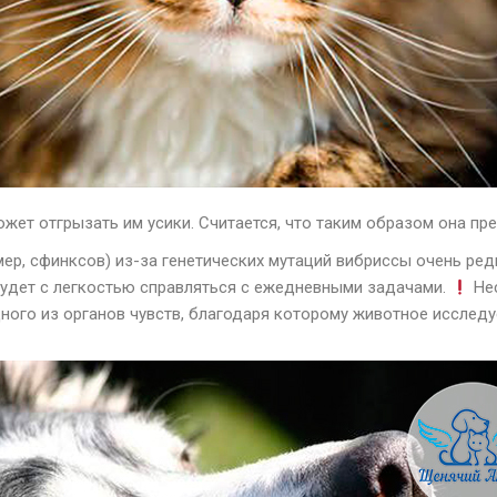
ожет отгрызать им усики. Считается, что таким образом она п
мер, сфинксов) из-за генетических мутаций вибриссы очень ре
будет с легкостью справляться с ежедневными задачами.
Нес
одного из органов чувств, благодаря которому животное иссл