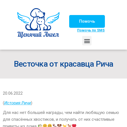
Помочь
Помочь по SMS
НАШИ ЛОШАДКИ
ЖИЗНЬ НАШИХ ПОДОПЕЧНЫХ
НАШИ ПАРТНЕРЫ
СЧАСТЛИВЫЕ ИСТОРИИ
ИЩЕМ ДОМ!
Весточка от красавца Рича
20.06.2022
(
История Ричи
)
Для нас нет большей награды, чем найти любящую семью
для спасённых хвостиков, и получать от них счастливые
приветы из дома