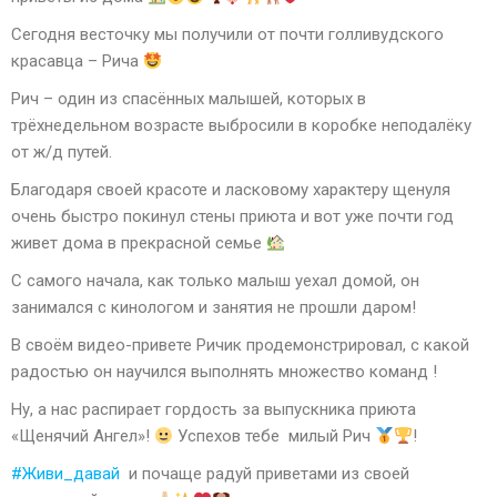
Сегодня весточку мы получили от почти голливудского
красавца – Рича
Рич – один из спасённых малышей, которых в
трёхнедельном возрасте выбросили в коробке неподалёку
от ж/д путей.
Благодаря своей красоте и ласковому характеру щенуля
очень быстро покинул стены приюта и вот уже почти год
живет дома в прекрасной семье
С самого начала, как только малыш уехал домой, он
занимался с кинологом и занятия не прошли даром!
В своём видео-привете Ричик продемонстрировал, с какой
радостью он научился выполнять множество команд !
Ну, а нас распирает гордость за выпускника приюта
«Щенячий Ангел»!
Успехов тебе милый Рич
!
#Живи_давай
и почаще радуй приветами из своей