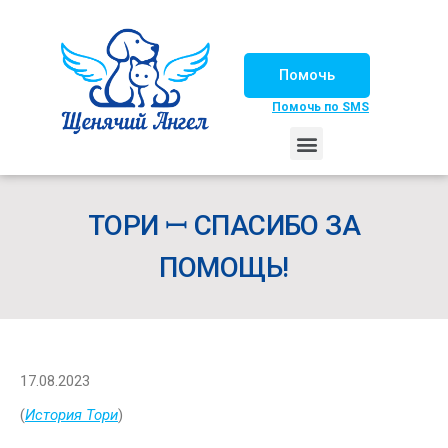
Помочь
Помочь по SMS
НАШИ ЛОШАДКИ
ЖИЗНЬ НАШИХ ПОДОПЕЧНЫХ
НАШИ ПАРТНЕРЫ
СЧАСТЛИВЫЕ ИСТОРИИ
ИЩЕМ ДОМ!
ТОРИ ꟷ СПАСИБО ЗА
ПОМОЩЬ!
17.08.2023
(
История Тори
)