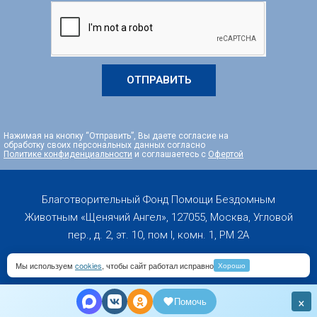
ОТПРАВИТЬ
Нажимая на кнопку “Отправить”, Вы даете согласие на
обработку своих персональных данных согласно
Политике конфиденциальности
и соглашаетесь с
Офертой
Благотворительный Фонд Помощи Бездомным
Животным «Щенячий Ангел», 127055, Москва, Угловой
пер., д. 2, эт. 10, пом I, комн. 1, PM 2А
Мы используем
cookies
, чтобы сайт работал исправно
Хорошо
Copyright 2019-2026 © All rights Reserved
×
Помочь