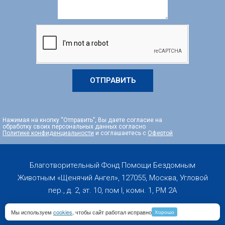
ОТПРАВИТЬ
Нажимая на кнопку “Отправить”, Вы даете согласие на
обработку своих персональных данных согласно
Политике конфиденциальности
и соглашаетесь с
Офертой
Благотворительный Фонд Помощи Бездомным
Животным «Щенячий Ангел», 127055, Москва, Угловой
пер., д. 2, эт. 10, пом I, комн. 1, PM 2А
Мы используем
cookies
, чтобы сайт работал исправно
Хорошо
Copyright 2019-2026 © All rights Reserved