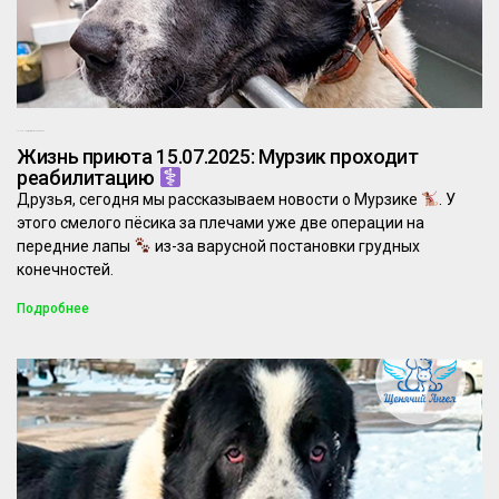
15.07.2025
Комментариев нет
Жизнь приюта 15.07.2025: Мурзик проходит
реабилитацию
Друзья, сегодня мы рассказываем новости о Мурзике
. У
этого смелого пёсика за плечами уже две операции на
передние лапы
из-за варусной постановки грудных
конечностей.
Подробнее