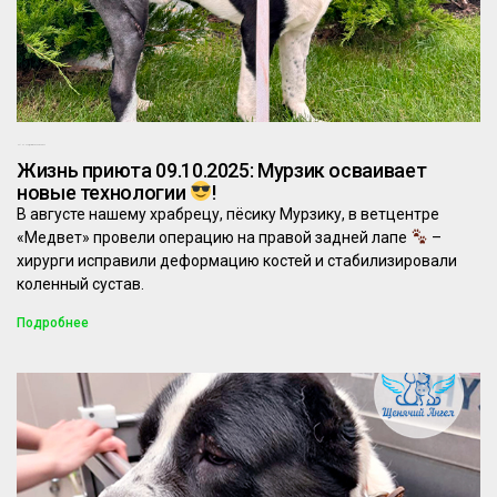
09.10.2025
Комментариев нет
Жизнь приюта 09.10.2025: Мурзик осваивает
новые технологии
!
В августе нашему храбрецу, пёсику Мурзику, в ветцентре
«Медвет» провели операцию на правой задней лапе
–
хирурги исправили деформацию костей и стабилизировали
коленный сустав.
Подробнее