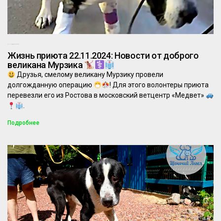
22.11.2024
Комментариев нет
Жизнь приюта 22.11.2024: Новости от доброго
великана Мурзика
Друзья, смелому великану Мурзику провели
долгожданную операцию
! Для этого волонтеры приюта
перевезли его из Ростова в московский ветцентр «Медвет»
.
Подробнее