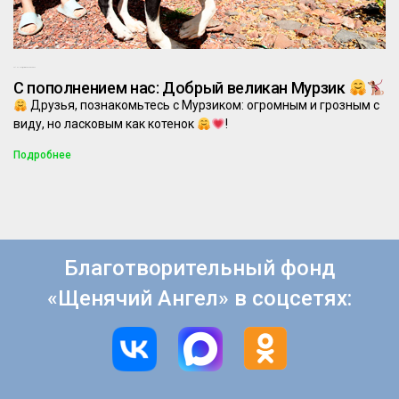
25.10.2024
Комментариев нет
С пополнением нас: Добрый великан Мурзик
Друзья, познакомьтесь с Мурзиком: огромным и грозным с
виду, но ласковым как котенок
!
Подробнее
Благотворительный фонд
«Щенячий Ангел» в соцсетях: