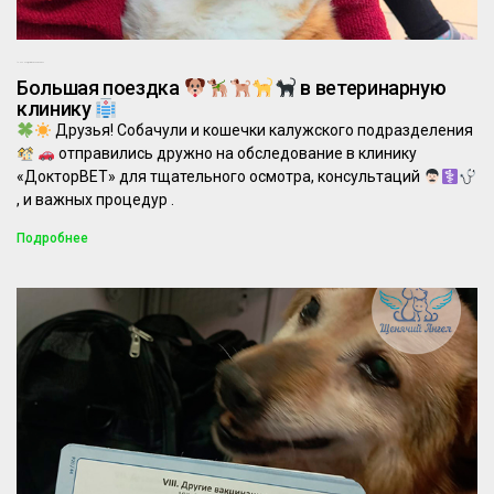
18.04.2024
Комментариев нет
Большая поездка
в ветеринарную
клинику
Друзья! Собачули и кошечки калужского подразделения
отправились дружно на обследование в клинику
«ДокторВЕТ» для тщательного осмотра, консультаций
, и важных процедур .
Подробнее