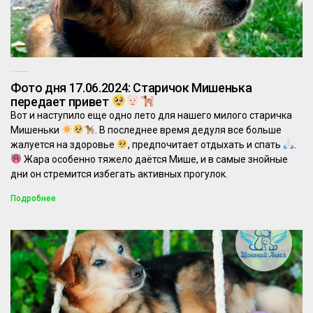
17.06.2024
Комментариев нет
Фото дня 17.06.2024: Старичок Мишенька
передает привет
Вот и наступило еще одно лето для нашего милого старичка
Мишеньки
. В последнее время дедуля все больше
жалуется на здоровье
, предпочитает отдыхать и спать
.
Жара особенно тяжело даётся Мише, и в самые знойные
дни он стремится избегать активных прогулок.
Подробнее