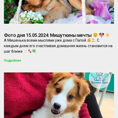
14.05.2024
Комментариев нет
Фото дня 15.05.2024: Мишуткины мечты
А Мишенька всеми мыслями уже дома с Папой
. С
каждым днем его счастливая домашняя жизнь становится на
шаг ближе
.
Подробнее