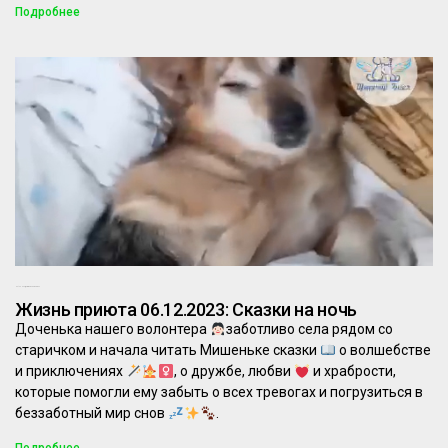
Подробнее
06.12.2023
Комментариев нет
Жизнь приюта 06.12.2023: Сказки на ночь
Доченька нашего волонтера
заботливо села рядом со
старичком и начала читать Мишеньке сказки
о волшебстве
и приключениях
, о дружбе, любви
и храбрости,
которые помогли ему забыть о всех тревогах и погрузиться в
беззаботный мир снов
.