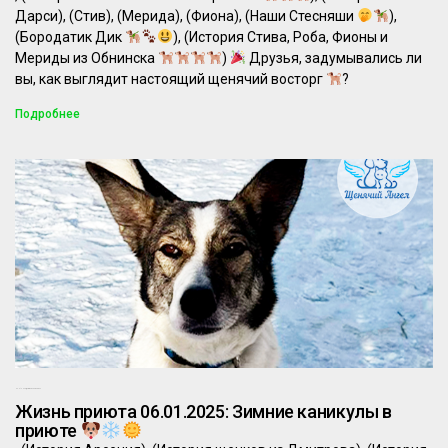
Дарси), (Стив), (Мерида), (Фиона), (Наши Стесняши
),
(Бородатик Дик
), (История Стива, Роба, Фионы и
Мериды из Обнинска
)
Друзья, задумывались ли
вы, как выглядит настоящий щенячий восторг
?
Подробнее
06.01.2025
Комментариев нет
Жизнь приюта 06.01.2025: Зимние каникулы в
приюте