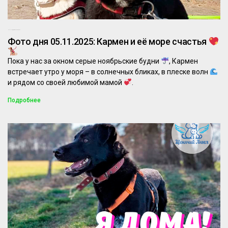
05.11.2025
Комментариев нет
Фото дня 05.11.2025: Кармен и её море счастья
Пока у нас за окном серые ноябрьские будни
, Кармен
встречает утро у моря – в солнечных бликах, в плеске волн
и рядом со своей любимой мамой
.
Подробнее