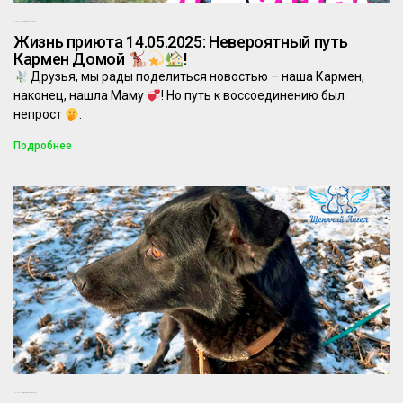
14.05.2025
Комментариев нет
Жизнь приюта 14.05.2025: Невероятный путь
Кармен Домой
!
Друзья, мы рады поделиться новостью – наша Кармен,
наконец, нашла Маму
! Но путь к воссоединению был
непрост
.
Подробнее
07.03.2025
Комментариев нет