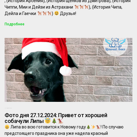
, (История Арсения), (История щенков из Дмитрова), (История
Чиппи, Мии и Дейзи из Астрахани
), (История Чипа,
Дейла и Гаечки
)
Друзья!
Подробнее
27.12.2024
Комментариев нет
Фото дня 27.12.2024: Привет от хорошей
собачули Липы
Липа во всю готовится к Новому году
! По случаю
предстоящего праздника она уже надела красный