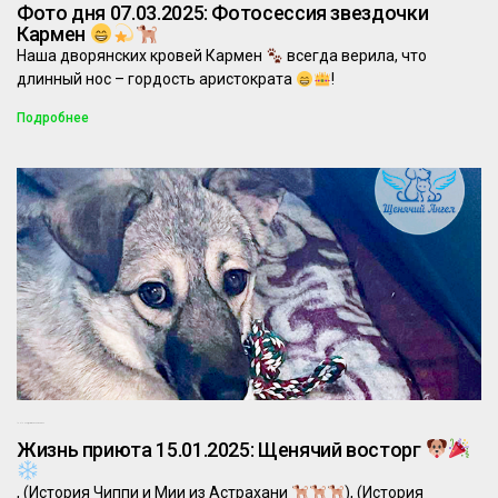
Фото дня 07.03.2025: Фотосессия звездочки
Кармен
Наша дворянских кровей Кармен
всегда верила, что
длинный нос – гордость аристократа
!
Подробнее
15.01.2025
Комментариев нет
Жизнь приюта 15.01.2025: Щенячий восторг
, (История Чиппи и Мии из Астрахани
), (История