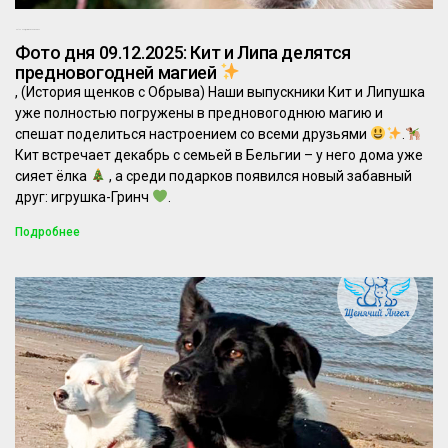
08.12.2025
Комментариев нет
Фото дня 09.12.2025: Кит и Липа делятся
предновогодней магией
, (История щенков с Обрыва) Наши выпускники Кит и Липушка
уже полностью погружены в предновогоднюю магию и
спешат поделиться настроением со всеми друзьями
.
Кит встречает декабрь с семьей в Бельгии – у него дома уже
сияет ёлка
, а среди подарков появился новый забавный
друг: игрушка-Гринч
.
Подробнее