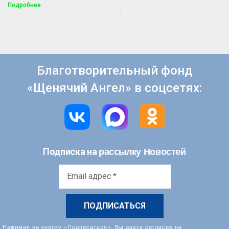
Подробнее
1
2
3
Благотворительный фонд
«Щенячий Ангел» в соцсетях:
рассылку Новостей
Подписка на
Email
адрес
*
Нажимая на кнопку «Подписаться», Вы даете согласие на