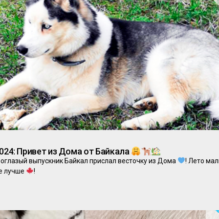
2024: Привет из Дома от Байкала
боглазый выпускник Байкал прислал весточку из Дома
! Лето ма
ще лучше
!