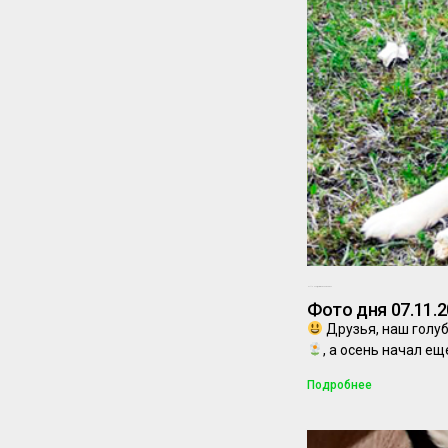
07.11.2024
Комментариев нет
Фото дня 07.11.
Друзья, наш голу
, а осень начал е
Подробнее