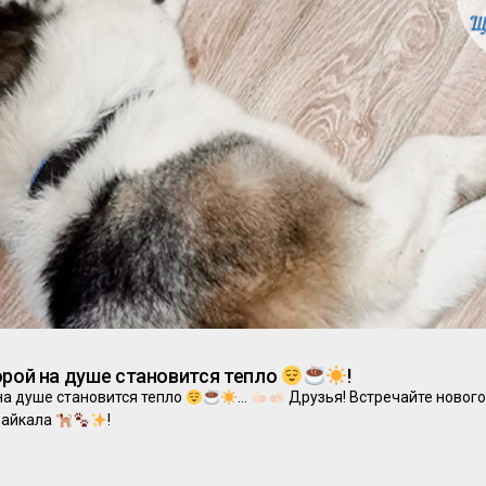
орой на душе становится тепло
!
 на душе становится тепло
…
Друзья! Встречайте новог
Байкала
!