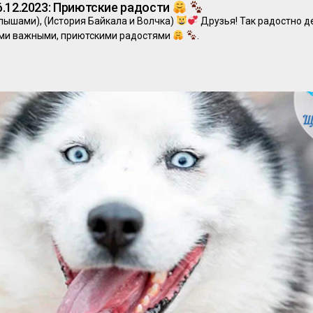
.12.2023: Приютские радости
алышами), (История Байкала и Волчка)
Друзья! Так радостно д
ими важными, приютскими радостями
.