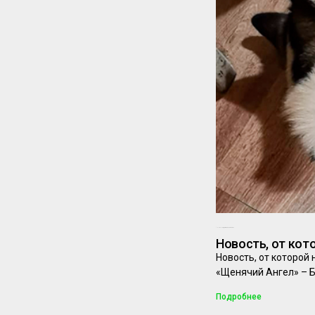
10.02.2024
Комментариев нет
Новость, от кот
Новость, от которой
«Щенячий Ангел» – 
Подробнее