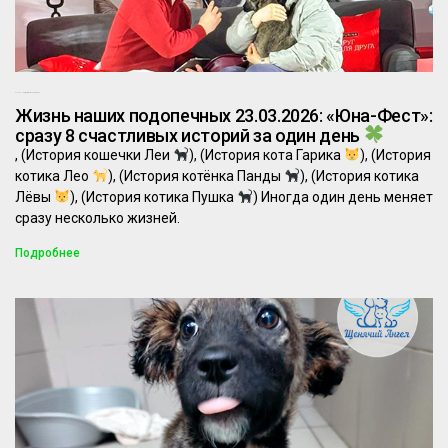
23.03.2026
Комментариев нет
Жизнь наших подопечных 23.03.2026: «Юна-Фест»:
сразу 8 счастливых историй за один день
, (История кошечки Леи
), (История кота Гарика
), (История
котика Лео
), (История котёнка Панды
), (История котика
Лёвы
), (История котика Пушка
) Иногда один день меняет
сразу несколько жизней.
Подробнее