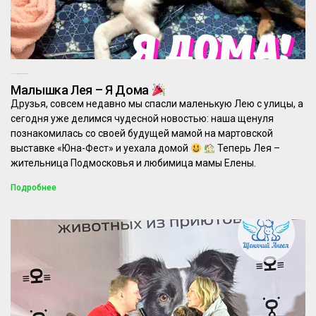
21.04.2026
Комментариев нет
Малышка Лея – Я Дома
Друзья, совсем недавно мы спасли маленькую Лею с улицы, а
сегодня уже делимся чудесной новостью: наша щенуля
познакомилась со своей будущей мамой на мартовской
выставке «Юна-Фест» и уехала домой
Теперь Лея –
жительница Подмосковья и любимица мамы Елены.
Подробнее