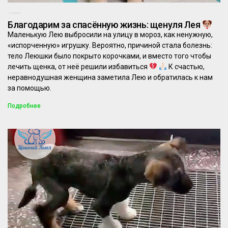
04.03.2026
Комментариев нет
Благодарим за спасённую жизнь: щенуля Лея
Маленькую Лею выбросили на улицу в мороз, как ненужную,
«испорченную» игрушку. Вероятно, причиной стала болезнь:
тело Леюшки было покрыто корочками, и вместо того чтобы
лечить щенка, от неё решили избавиться
К счастью,
неравнодушная женщина заметила Лею и обратилась к нам
за помощью.
Подробнее