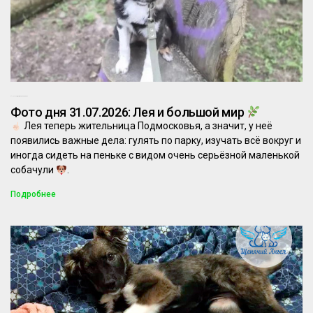
31.07.2026
Комментариев нет
Фото дня 31.07.2026: Лея и большой мир
Лея теперь жительница Подмосковья, а значит, у неё
появились важные дела: гулять по парку, изучать всё вокруг и
иногда сидеть на пеньке с видом очень серьёзной маленькой
собачули
.
Подробнее