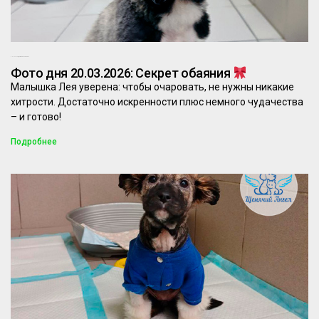
20.03.2026
Комментариев нет
Фото дня 20.03.2026: Секрет обаяния
Малышка Лея уверена: чтобы очаровать, не нужны никакие
хитрости. Достаточно искренности плюс немного чудачества
– и готово!
Подробнее