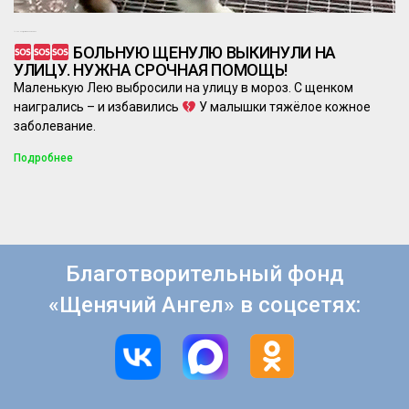
16.02.2026
Комментариев нет
БОЛЬНУЮ ЩЕНУЛЮ ВЫКИНУЛИ НА
УЛИЦУ. НУЖНА СРОЧНАЯ ПОМОЩЬ!
Маленькую Лею выбросили на улицу в мороз. С щенком
наигрались – и избавились
У малышки тяжёлое кожное
заболевание.
Подробнее
Благотворительный фонд
«Щенячий Ангел» в соцсетях: