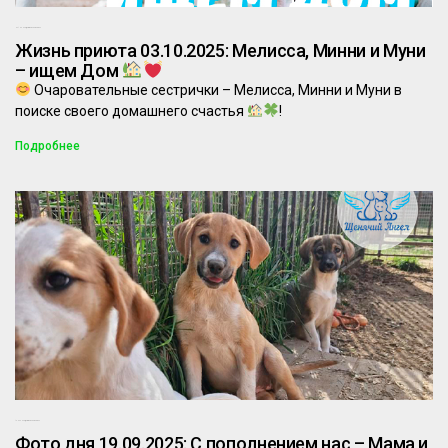
03.10.2025
Комментариев нет
Жизнь приюта 03.10.2025: Мелисса, Минни и Муни
– ищем Дом
Очаровательные сестрички – Мелисса, Минни и Муни в
поиске своего домашнего счастья
!
Подробнее
19.09.2025
Комментариев нет
Фото дня 19.09.2025: С пополнением нас – Мама и