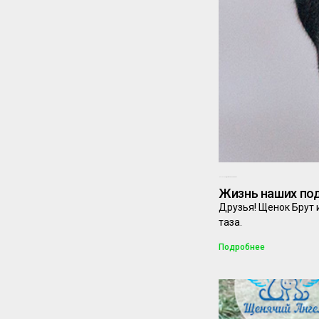
09.02.2026
Комментариев нет
Жизнь наших под
Друзья! Щенок Брут
таза.
Подробнее