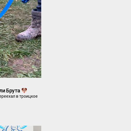
ли Брута
переехал в троицкое