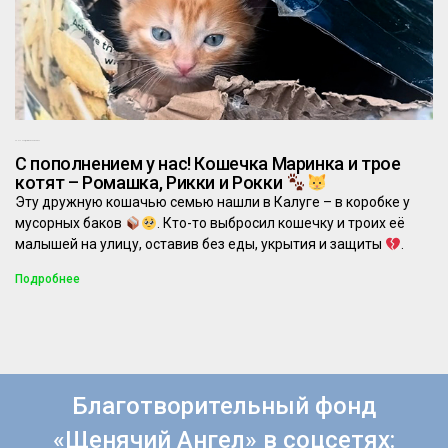
28.07.2025
Комментариев нет
С пополнением у нас! Кошечка Маринка и трое
котят – Ромашка, Рикки и Рокки
Эту дружную кошачью семью нашли в Калуге – в коробке у
мусорных баков
. Кто-то выбросил кошечку и троих её
малышей на улицу, оставив без еды, укрытия и защиты
.
Подробнее
Благотворительный фонд
«Щенячий Ангел» в соцсетях: