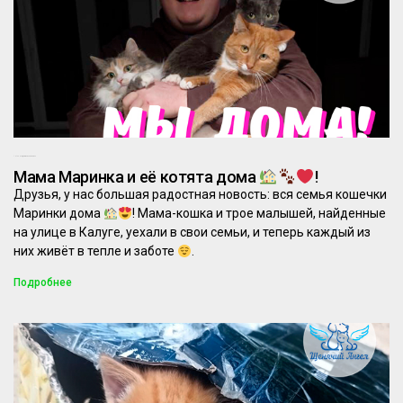
10.12.2025
Комментариев нет
Мама Маринка и её котята дома
!
Друзья, у нас большая радостная новость: вся семья кошечки
Маринки дома
! Мама-кошка и трое малышей, найденные
на улице в Калуге, уехали в свои семьи, и теперь каждый из
них живёт в тепле и заботе
.
Подробнее