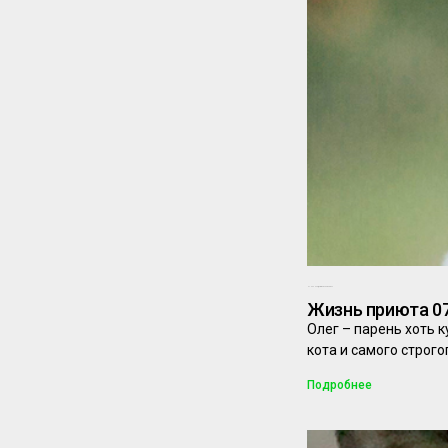
07.08.2025
Комментариев нет
Жизнь приюта 07
Олег – парень хоть 
кота и самого строг
Подробнее