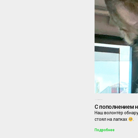
04.07.2025
Комментариев нет
С пополнением н
Наш волонтёр обнар
стоял на лапках
.
Подробнее