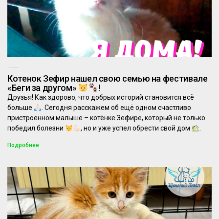
13.11.2025
Комментариев нет
Котенок Зефир нашел свою семью на фестивале
«Беги за другом»
!
Друзья! Как здорово, что добрых историй становится всё
больше
. Сегодня расскажем об ещё одном счастливо
пристроенном малыше – котёнке Зефире, который не только
победил болезни
, но и уже успел обрести свой дом
.
Подробнее