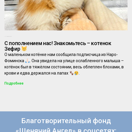
12.06.2025
Комментариев нет
С пополнением нас! Знакомьтесь – котенок
Зефир
О маленьком котёнке нам сообщила подписчица из Наро-
Фоминска
. Она увидела на улице ослабленного малыша –
котёнок был в тяжёлом состоянии, весь облеплен блохами, в
крови и едва держался на лапах
.
Подробнее
Благотворительный фонд
«Щенячий Ангел» в соцсетях: