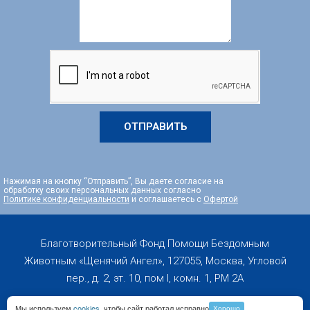
ОТПРАВИТЬ
Нажимая на кнопку “Отправить”, Вы даете согласие на
обработку своих персональных данных согласно
Политике конфиденциальности
и соглашаетесь с
Офертой
Благотворительный Фонд Помощи Бездомным
Животным «Щенячий Ангел», 127055, Москва, Угловой
пер., д. 2, эт. 10, пом I, комн. 1, PM 2А
Мы используем
cookies
, чтобы сайт работал исправно
Хорошо