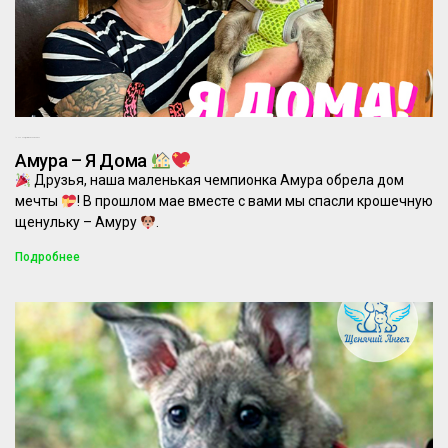
15.09.2025
Комментариев нет
Амура – Я Дома
Друзья, наша маленькая чемпионка Амура обрела дом
мечты
! В прошлом мае вместе с вами мы спасли крошечную
щенульку – Амуру
.
Подробнее