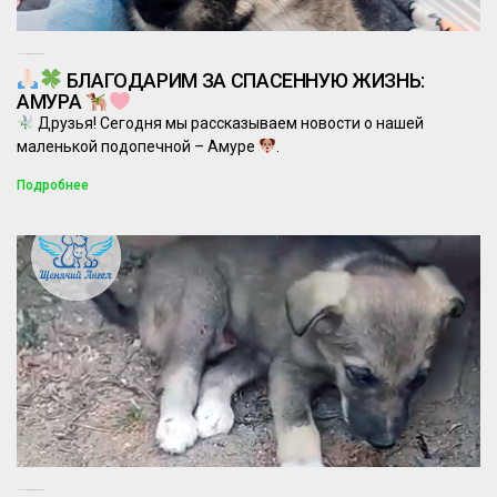
16.06.2025
Комментариев нет
БЛАГОДАРИМ ЗА СПАСЕННУЮ ЖИЗНЬ:
АМУРА
Друзья! Сегодня мы рассказываем новости о нашей
маленькой подопечной – Амуре
.
Подробнее
19.05.2025
Комментариев нет