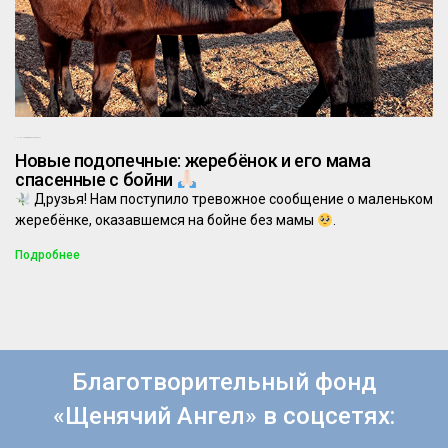
10.04.2025
Комментариев нет
Новые подопечные: жеребёнок и его мама
спасенные с бойни
Друзья! Нам поступило тревожное сообщение о маленьком
жеребёнке, оказавшемся на бойне без мамы
.
Подробнее
Благотворительный фонд
«Щенячий Ангел» в соцсетях: