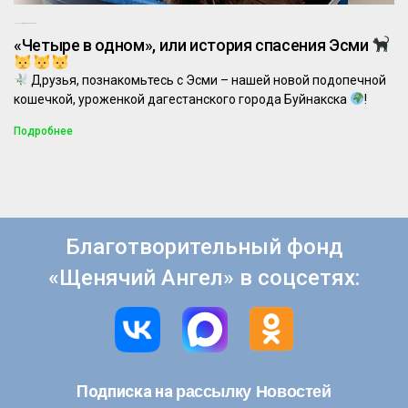
18.03.2025
Комментариев нет
«Четыре в одном», или история спасения Эсми
Друзья, познакомьтесь с Эсми – нашей новой подопечной
кошечкой, уроженкой дагестанского города Буйнакска
!
Подробнее
Благотворительный фонд
«Щенячий Ангел» в соцсетях:
рассылку Новостей
Подписка на