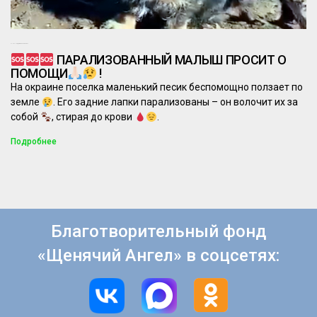
27.02.2025
Комментариев нет
ПАРАЛИЗОВАННЫЙ МАЛЫШ ПРОСИТ О
ПОМОЩИ
!
На окраине поселка маленький песик беспомощно ползает по
земле
. Его задние лапки парализованы – он волочит их за
собой
, стирая до крови
.
Подробнее
Благотворительный фонд
«Щенячий Ангел» в соцсетях: