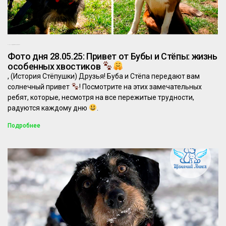
27.05.2025
Комментариев нет
Фото дня 28.05.25: Привет от Бубы и Стёпы: жизнь
особенных хвостиков
, (История Стёпушки) Друзья! Буба и Стёпа передают вам
солнечный привет
! Посмотрите на этих замечательных
ребят, которые, несмотря на все пережитые трудности,
радуются каждому дню
.
Подробнее