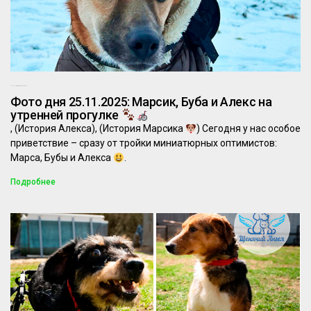
25.11.2025
Комментариев нет
Фото дня 25.11.2025: Марсик, Буба и Алекс на
утренней прогулке
, (История Алекса), (История Марсика
) Сегодня у нас особое
приветствие – сразу от тройки миниатюрных оптимистов:
Марса, Бубы и Алекса
.
Подробнее