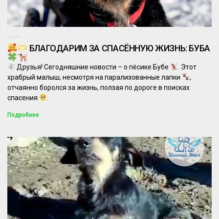
23.03.2025
Комментариев нет
БЛАГОДАРИМ ЗА СПАСЁННУЮ ЖИЗНЬ: БУБА
Друзья! Сегодняшние новости – о пёсике Бубе
. Этот
храбрый малыш, несмотря на парализованные лапки
,
отчаянно боролся за жизнь, ползая по дороге в поисках
спасения
.
Подробнее