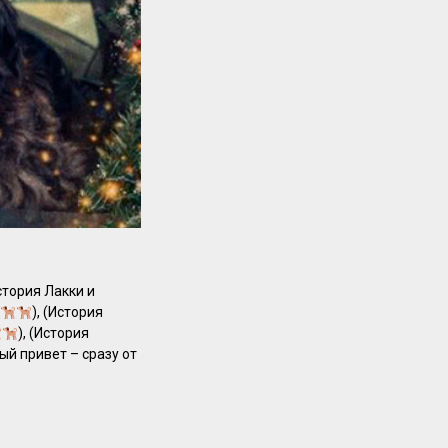
стория Лакки и
), (История
), (История
й привет – сразу от