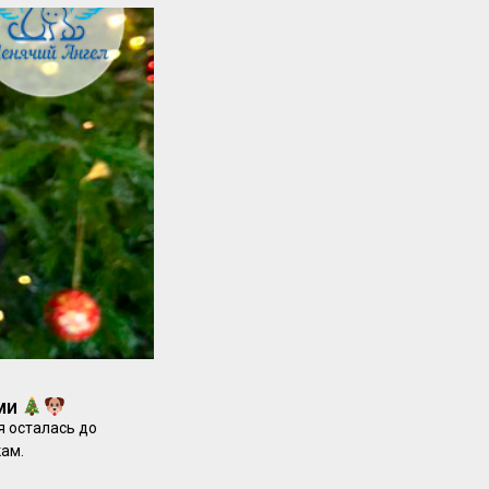
сми
я осталась до
кам.