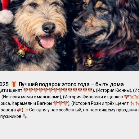
025:
Лучший подарок этого года – быть дома
дцати щенят
), (История Кюнны), (И
), (История мамы с малышами), (История Фиалочки и щенков
 Кокса, Карамели и Багиры
), (История Рози и трёх щенят
о завода
)
Сегодня у нас особенный, по-настоящему праздничны
ыпускников
.