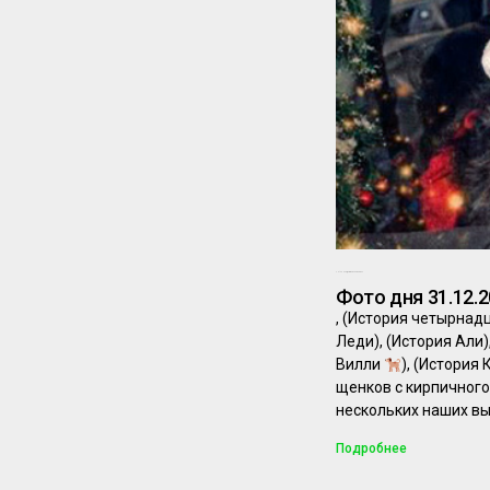
30.12.2025
Комментариев нет
Фото дня 31.12.2
, (История четырна
Леди), (История Али
Вилли
), (История
щенков с кирпичног
нескольких наших в
Подробнее