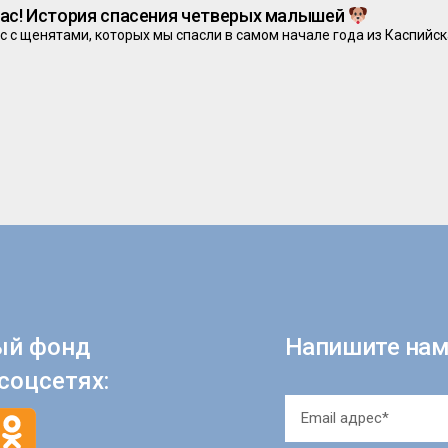
нас! История спасения четверых малышей
с с щенятами, которых мы спасли в самом начале года из Каспийс
ый фонд
Напишите нам
соцсетях: