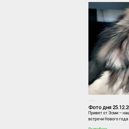
24.12.2025
Комментариев нет
Фото дня 25.12.
Привет от Эсми – н
встречи Нового года
Подробнее