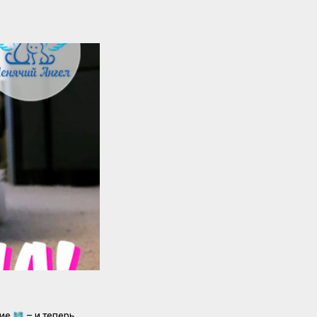
вие
– и теперь