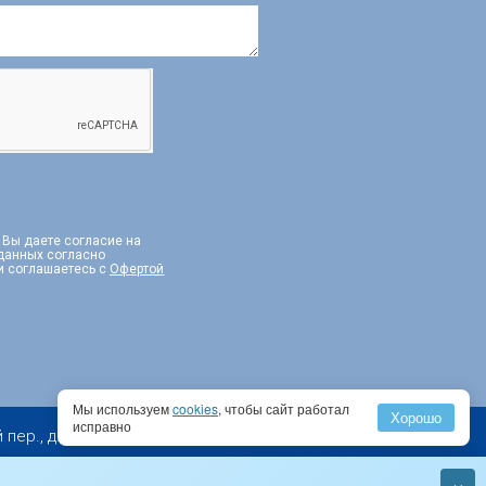
, Вы даете согласие на
 данных согласно
и соглашаетесь с
Офертой
Мы используем
cookies
, чтобы сайт работал
Хорошо
исправно
 д. 2, эт. 10, пом I, комн. 1, PM 2А
×