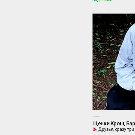
22.09.2025
Комментариев нет
Щенки Крош, Бар
Друзья, сразу три