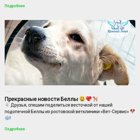
Подробнее
27.11.2024
Комментариев нет
Прекрасные новости Беллы
Друзья, спешим поделиться весточкой от нашей
подопечной Беллы из ростовской ветклиники «Вет-Сервис»
!
Подробнее