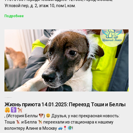
Угловой пер, д. 2, этаж 10, пом I, ком.
Подробнее
14.01.2025
Комментариев нет
Жизнь приюта 14.01.2025: Переезд Тоши и Беллы
, (История Беллы
)
Друзья, у нас прекрасная новость:
Тоша
и Белла
переехали из стационара к нашему
волонтеру Алине в Москву
!