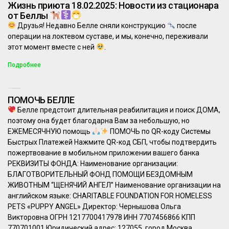
Жизнь приюта 18.02.2025: Новости из стационара
от Беллы
Друзья! Недавно Белле сняли конструкцию
после
операции на локтевом суставе, и мы, конечно, переживали
этот момент вместе с ней
.
Подробнее
18.02.2025
Комментариев нет
ПОМОЧЬ БЕЛЛЕ
Белле предстоит длительная реабилитация и поиск ДОМА,
поэтому она будет благодарна Вам за небольшую, но
ЕЖЕМЕСЯЧНУЮ помощь
ПОМОЧЬ по QR-коду Системы
Быстрых Платежей Нажмите QR-код СБП, чтобы подтвердить
пожертвование в мобильном приложении вашего банка
РЕКВИЗИТЫ ФОНДА: Наименование организации:
БЛАГОТВОРИТЕЛЬНЫЙ ФОНД ПОМОЩИ БЕЗДОМНЫМ
ЖИВОТНЫМ “ЩЕНЯЧИЙ АНГЕЛ” Наименование организации на
английском языке: CHARITABLE FOUNDATION FOR HOMELESS
PETS «PUPPY ANGEL» Директор: Чернышова Ольга
Викторовна ОГРН 1217700417978 ИНН 7707456866 КПП
770701001 Юридический адрес: 127055, город Москва,