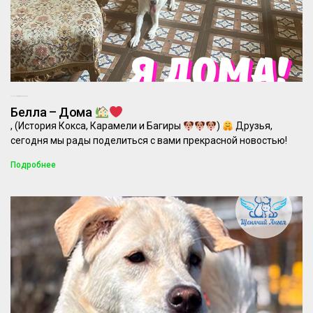
18.07.2025
Комментариев нет
Белла – Дома
, (История Кокса, Карамели и Багиры
)
Друзья,
сегодня мы рады поделиться с вами прекрасной новостью!
Подробнее