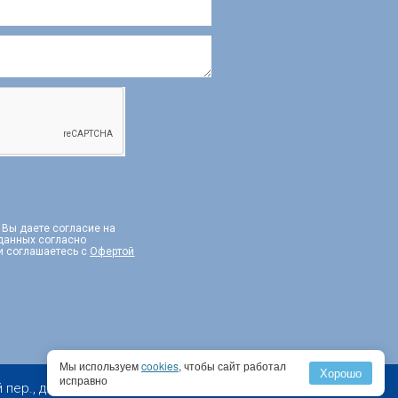
, Вы даете согласие на
 данных согласно
и соглашаетесь с
Офертой
Мы используем
cookies
, чтобы сайт работал
Хорошо
исправно
 д. 2, эт. 10, пом I, комн. 1, PM 2А