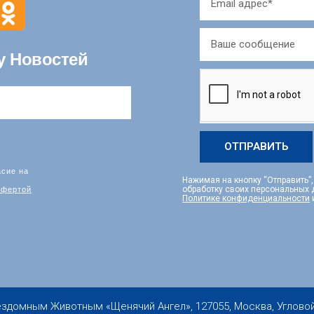
у Новостей
ОТПРАВИТЬ
асие на
Нажимая на кнопку “Отправить”
фертой
обработку своих персональных
Политике конфиденциальности
мным Животным «Щенячий Ангел», 127055, Москва, Угловой пер.,