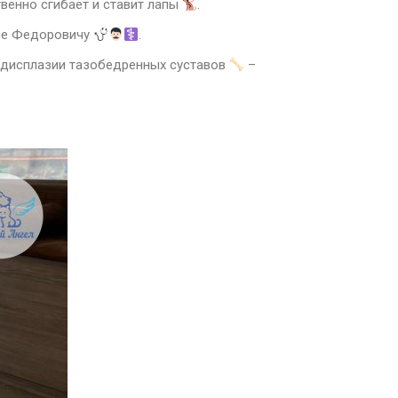
твенно сгибает и ставит лапы
.
лье Федоровичу
.
к дисплазии тазобедренных суставов
–