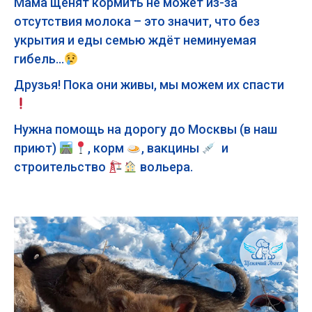
Мама щенят кормить не может из-за
отсутствия молока – это значит, что без
укрытия и еды семью ждёт неминуемая
гибель…
Друзья! Пока они живы, мы можем их спасти
Нужна помощь на дорогу до Москвы (в наш
приют)
, корм
, вакцины
и
строительство
вольера.