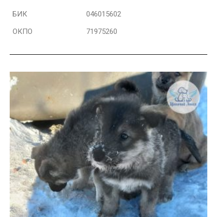
БИК
046015602
ОКПО
71975260