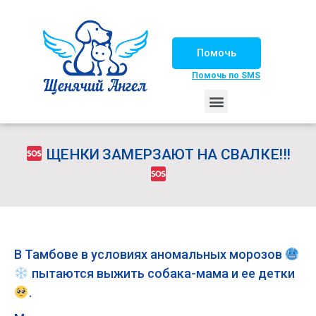
Помочь
Помочь по SMS
НАШИ ЛОШАДКИ
ЖИЗНЬ НАШИХ ПОДОПЕЧНЫХ
НАШИ ПАРТНЕРЫ
СЧАСТЛИВЫЕ ИСТОРИИ
ИЩЕМ ДОМ!
ЩЕНКИ ЗАМЕРЗАЮТ НА СВАЛКЕ!!!
В Тамбове в условиях аномальных морозов
пытаются выжить собака-мама и ее детки
.