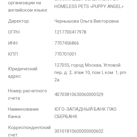
организации на
HOMELESS PETS «PUPPY ANGEL»
английском языке:
Директор:
Чернышова Ольга Викторовна
ОГРН
1217700417978
ИНН
7707456866
КПП
770701001
127055, город Москва, Угловой
Юридический
пер, д. 2, этаж 10, пом I, ком. 1, pm
адрес:
2а
Номер расчетного
40703810630060000529
счета:
Наименование
ЮГО-ЗАПАДНЫЙ БАНК ПАО
банка:
СБЕРБАНК
Корреспондентский
30101810600000000602
счет: