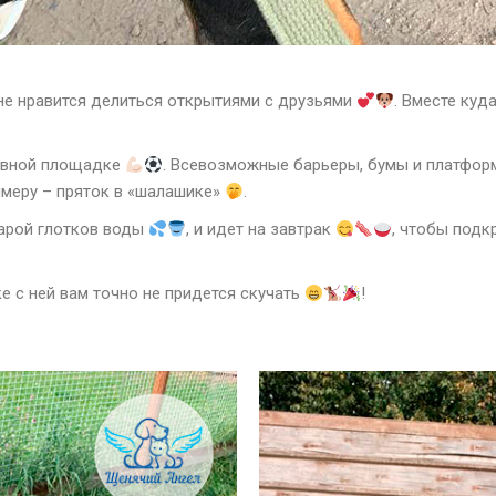
не нравится делиться открытиями с друзьями
. Вместе куд
тивной площадке
. Всевозможные барьеры, бумы и платфор
имеру – пряток в «шалашике»
.
парой глотков воды
, и идет на завтрак
, чтобы под
ке с ней вам точно не придется скучать
!