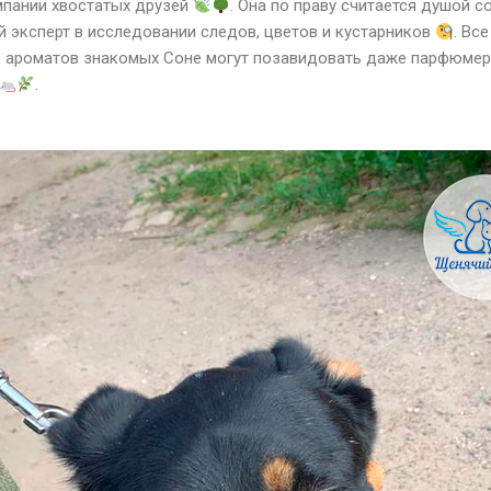
мпании хвостатых друзей
. Она по праву считается душой 
ый эксперт в исследовании следов, цветов и кустарников
. Вс
ке ароматов знакомых Соне могут позавидовать даже парфюме
.