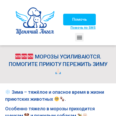
Помочь
Помочь по SMS
НАШИ ЛОШАДКИ
ЖИЗНЬ НАШИХ ПОДОПЕЧНЫХ
НАШИ ПАРТНЕРЫ
СЧАСТЛИВЫЕ ИСТОРИИ
ИЩЕМ ДОМ!
МОРОЗЫ УСИЛИВАЮТСЯ.
ПОМОГИТЕ ПРИЮТУ ПЕРЕЖИТЬ ЗИМУ
Зима – тяжёлое и опасное время в жизни
приютских животных
.
Особенно тяжело в морозы приходится
щенкам
и пожилым собакам
.