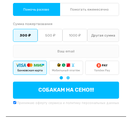
Помочь разово
Помогать ежемесячно
Сумма пожертвования
300 ₽
500 ₽
1000 ₽
Банковская карта
Мобильный платёж
Yandex Pay
По
СОБАКАМ НА СЕНО!!!
Принимаю
оферту
сервиса и
политику
персональных данных