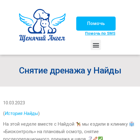
Помочь
Помочь по SMS
НАШИ ЛОШАДКИ
ЖИЗНЬ НАШИХ ПОДОПЕЧНЫХ
НАШИ ПАРТНЕРЫ
СЧАСТЛИВЫЕ ИСТОРИИ
ИЩЕМ ДОМ!
Снятие дренажа у Найды
10.03.2023
(
История Найды
)
На этой неделе вместе с Найдой
мы ездили в клинику
«Биоконтроль» на плановый осмотр, снятие
послеоперационного дренажа и швов
.