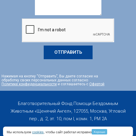
ОТПРАВИТЬ
Нажимая на кнопку “Отправить”, Вы даете согласие на
обработку своих персональных данных согласно
Политике конфиденциальности
и соглашаетесь с
Офертой
Благотворительный Фонд Помощи Бездомным
Животным «Щенячий Ангел», 127055, Москва, Угловой
пер., д. 2, эт. 10, пом I, комн. 1, PM 2А
Мы используем
cookies
, чтобы сайт работал исправно
Хорошо
Copyright 2019-2026 © All rights Reserved