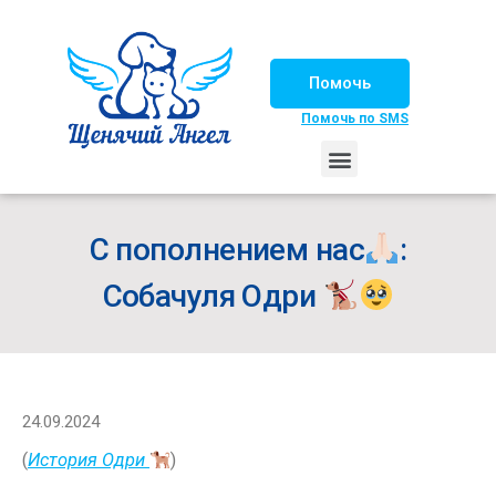
Помочь
Помочь по SMS
НАШИ ЛОШАДКИ
ЖИЗНЬ НАШИХ ПОДОПЕЧНЫХ
НАШИ ПАРТНЕРЫ
СЧАСТЛИВЫЕ ИСТОРИИ
ИЩЕМ ДОМ!
С пополнением нас
:
Собачуля Одри
24.09.2024
(
История Одри
)